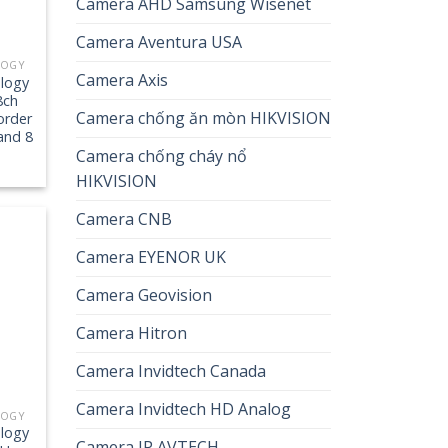
Camera AHD Samsung Wisenet
Camera Aventura USA
LOGY
Camera Axis
logy
8ch
Camera chống ăn mòn HIKVISION
order
and 8
Camera chống cháy nổ
HIKVISION
Camera CNB
Camera EYENOR UK
Camera Geovision
Camera Hitron
Camera Invidtech Canada
Camera Invidtech HD Analog
LOGY
logy
Camera IP AVTECH