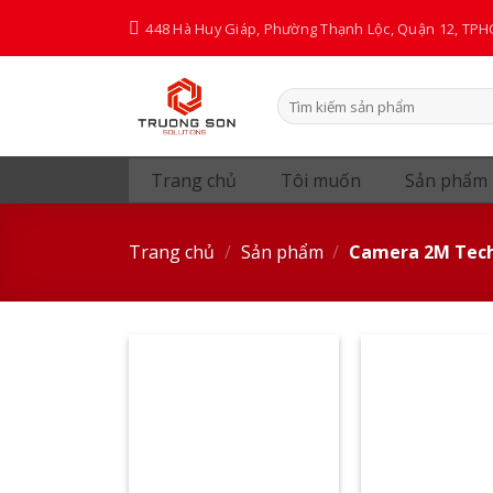
Skip
448 Hà Huy Giáp, Phường Thạnh Lộc, Quận 12, TP
to
content
Tìm
kiếm:
Trang chủ
Tôi muốn
Sản phẩm
Trang chủ
/
Sản phẩm
/
Camera 2M Tec