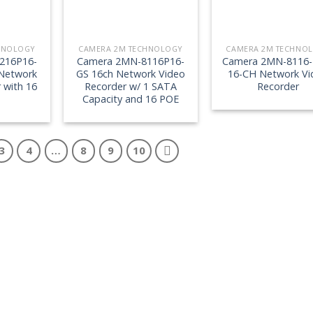
HNOLOGY
CAMERA 2M TECHNOLOGY
CAMERA 2M TECHNO
216P16-
Camera 2MN-8116P16-
Camera 2MN-8116-
 Network
GS 16ch Network Video
16-CH Network Vi
 with 16
Recorder w/ 1 SATA
Recorder
Capacity and 16 POE
3
4
…
8
9
10