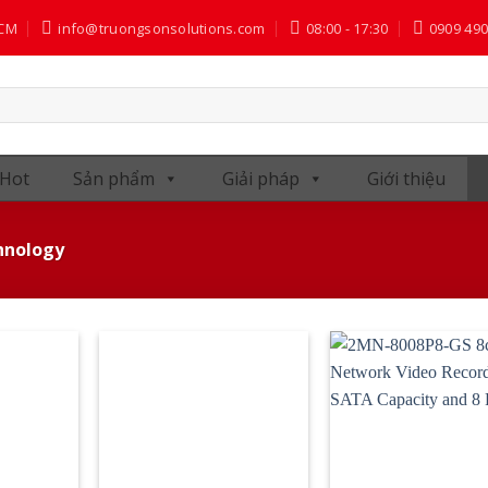
HCM
info@truongsonsolutions.com
08:00 - 17:30
0909 490
 Hot
Sản phẩm
Giải pháp
Giới thiệu
hnology