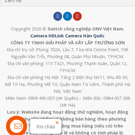
Liên hệ
Copyright 2026 ©
Switch công nghiệp ONV Việt Nam.
Camera HDLink
Camera Hàn Quốc
CÔNG TY TNHH GIẢI PHÁP VÀ XÂY LẮP TRƯỜNG SƠN
Địa chỉ trụ sở: Phòng 702A, Lầu 7, Tòa nhà Centre Point, 106
Nguyễn Văn Trỗi, Phường 08, Quận Phú Nhuận, TPHCM.
Địa chỉ văn phòng: 115 TX21, Phường Thạnh Xuân, Quận 12,
TPHCM.
Địa chỉ văn phòng Hà Nội: Tầng 2 Biệt thự NV11, Khu đô thị
Mễ Trì Hạ, Phường Mễ Trì, Quận Nam Từ Liêm, Thành phố Hà
Nội, Việt Nam
Miền Nam: 0909 490 007 (Mr Quyền) – Miền Bắc: 0984 007 268
(Mr Hà)
Lưu ý: Website đang hoạt động thử nghiệm, hoạt động
giới thiệu sản phẩm và không bán hàng theo phương
thức TMĐT. Các tính năng mua hàng (nếu có) trên
Xin chào
website đều không hợp lệ và không có tính pháp lý.