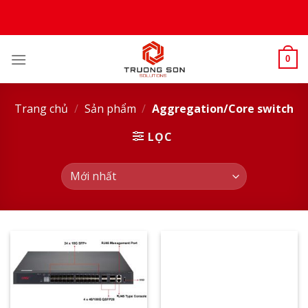
Skip
to
content
0
Trang chủ
/
Sản phẩm
/
Aggregation/Core switch
LỌC