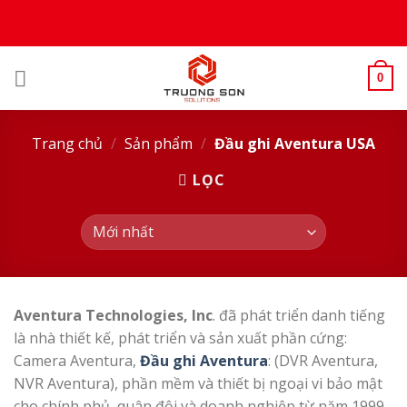
Skip
to
content
0
Trang chủ
/
Sản phẩm
/
Đầu ghi Aventura USA
LỌC
Aventura Technologies, Inc
. đã phát triển danh tiếng
là nhà thiết kế, phát triển và sản xuất phần cứng:
Camera Aventura,
Đầu ghi Aventura
: (DVR Aventura,
NVR Aventura), phần mềm và thiết bị ngoại vi bảo mật
cho chính phủ, quân đội và doanh nghiệp từ năm 1999.